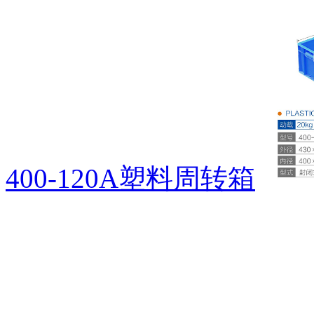
400-120A塑料周转箱