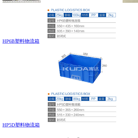
HP6B塑料物流箱
HP5D塑料物流箱