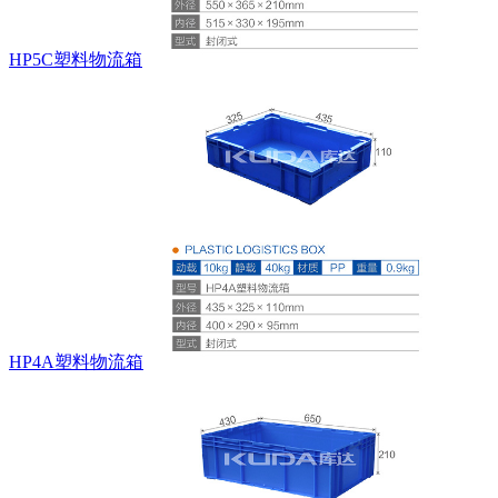
HP5C塑料物流箱
HP4A塑料物流箱