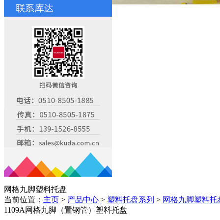
网格九脚塑料托盘
当前位置：
主页
>
产品中心
>
塑料托盘系列
>
网格九脚塑料托
1109A网格九脚（置钢管）塑料托盘