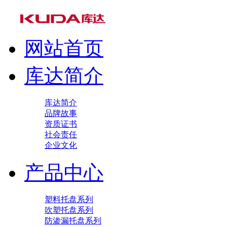
网站首页
库达简介
库达简介
品牌故事
资质证书
社会责任
企业文化
产品中心
塑料托盘系列
吹塑托盘系列
防渗漏托盘系列