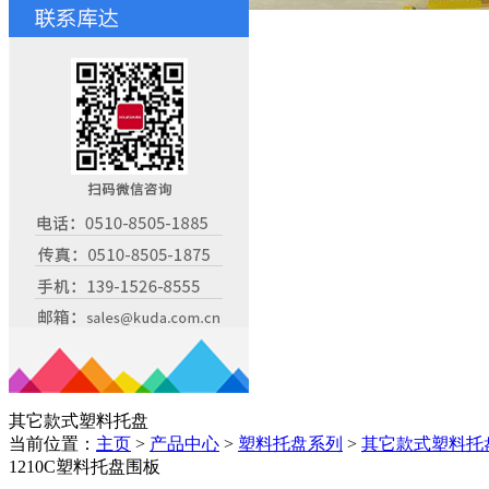
其它款式塑料托盘
当前位置：
主页
>
产品中心
>
塑料托盘系列
>
其它款式塑料托
1210C塑料托盘围板