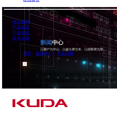
新闻中心
库达新闻
产品资讯
行业资讯
常见问题
常见问题
当前位置：
主页
>
新闻中心
>
常见问题
>
平板塑料托盘类型划分
来源: kuda
2026-06-05
平板塑料托盘，也叫塑料平托盘，是现代物流仓储体系中应用
向或四向进叉作业，内部还可根据承重需求选配钢管增强结构强
能检测都做出了全面优化。