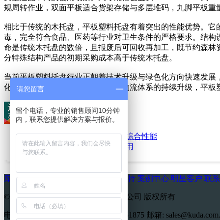
规周转作业，双面平板适合货架存储与多层堆码，九脚平板重
相比于传统的木托盘，平板塑料托盘有着突出的性能优势。它
毒，完全符合食品、医药等行业对卫生条件的严格要求。结构设
命是传统木托盘的数倍，且报废后可回收再加工，既节约森林
分特殊结构产品的初期采购成本高于传统木托盘。
当前平板塑料托盘行业正朝着技术升级与绿色化方向快速发展
化、节能减排方向升级。未来随着物流体系的持续升级，平板
请您留言
留个电话，专业的销售顾问10分钟
内，联系您提供解决方案与报价。
上一篇：
网格川字塑料托盘的综合性能
下一篇：
立体库托盘的实际应用
库达简介
产品中心
新闻中心
服务支持
案例中心
明星客户
联系
© 2014-2026 江苏库达塑业科技有限公司 版权所有
电话: 0510-85051885 传真: 0510-85051875 邮箱: sales@kuda.com.